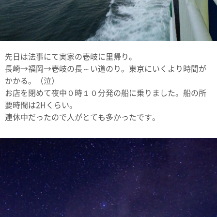
先日は法事にて実家の壱岐に里帰り。
長崎→福岡→壱岐の長～い道のり。東京にいくより時間が
かかる。（泣）
お店を閉めて夜中０時１０分発の船に乗りました。船の所
要時間は2Hくらい。
連休中だったので人がとても多かったです。