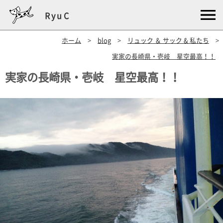
RyuC
ホーム
>
blog
>
リュック ＆ サック & 私たち
>
実家の長崎県・壱岐 星空最高！！
実家の長崎県・壱岐 星空最高！！