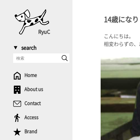
14歳にな
RyuC
こんにちは。
相変わらずの、
search
Home
About us
Contact
Access
Brand