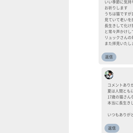
いい季節に気持
お祈りします
うちは猫ですが
見ていて老いを
長生きして化け
と常々声かけし
リュックさんの
また拝見いたし
返信
コメントあり
夏は人間ともに
17歳の猫さん
本当に長生き
いつもありがと
返信