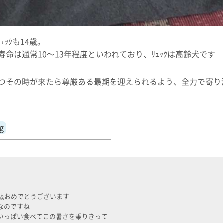
ｭｯｸも14歳。
命は通常10〜13年程度といわれており、ﾘｭｯｸは高齢犬です
つその時が来たら尊厳ある最期を迎えられるよう、全力で寄り添っ
g
4歳おめでとうございます
なのですね
いっぱい食べてこの暑さを乗りきって