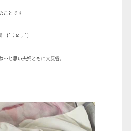
のことです
(´；ω；`)
ね…と思い夫婦ともに大反省。