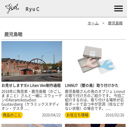
RyuC
ホーム
>
鹿児島睦
鹿児島睦
お見せします!En Liten Vän制作過程
LINNUT（壁の鳥）取り付けかた
2018年に陶芸家・鹿児島睦（かごし
鹿児島睦さんの鳥のオブジェ Linnut
ま まこと）さんと一緒に スウェーデ
の取り付け方のご紹介です。 今回ご
ンのKeramikstudion
紹介するのは、取り付ける場所が石
Gustavsberg（ケラミックスタディ
膏ボードで且つ中が空洞（柱などが
オン・グスタ.....
ない状態）の場合です。.....
商品のこと
2020/04/22
お役立ち情報
2016/02/26