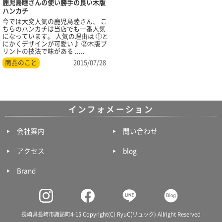
鹿児島睦さんの使い勝手の良い木版
ハンカチ
今では大変人気の鹿児島睦さん、 こ
ちらのハンカチは当店でも一番人気
になっています。 人気の理由は ①と
にかくデザインが可愛い♪ ②木版プ
リントの技法で味がある .....
商品のこと
2015/07/28
インフォメーション
会社案内
問い合わせ
アクセス
blog
Brand
長崎県長崎市諏訪町4-15 Copyright(C) RyuC(リュック) Allright Reserved