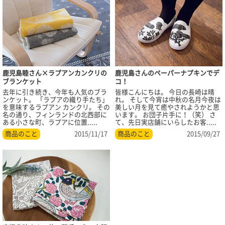
鹿児島睦さん×ラプアンカンクリの
鹿児島さんのペーパーナプキンでデ
ブランケット
コ！
去年に引き続き、今年も人気のブラ
皆様こんにちは。 今日の長崎は晴
ンケット。 「ラプアの織り手たち」
れ。 そして今宵は中秋の名月今夜は
を意味するラプアン カンクリ。 その
美しい月を見て癒やされようかと思
名の通り、フィンランドの北西部に
います。 お団子片手に！（笑） さ
ある小さな町、ラプアに位置.....
て、先日実店舗にいらしたお客.....
商品のこと
2015/11/17
商品のこと
2015/09/27