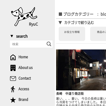
bl
カテゴリで絞り込む
RyuC
お役立ち情報
商品の
search
Home
About us
Contact
Access
長崎 中道り商店街
暑い、、、暑い。 今日の長崎は暑
Brand
ら冷房をつけてしまいました。 本日は
店舗がある中道り商店街のお話をチ