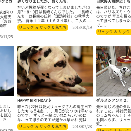
ックとさ
遅くなりましたが、おくんち。
自家製天然酵母！ち
だいぶ投稿が遅くなってしまいましたが10
先日頂いた、ちびこ
月7・8・9日は長崎くんちでした。 「長崎く
は、ハリネズミ・ウ
3回 リ
んち」は長崎の氏神「諏訪神社」の秋季大
のですが 写真を撮
 大浦天
祭。 寛永１１年（１６３４年）、二人の.....
って食べてしまった
堂（おお
で.....
崎市
リュック ＆ サック & 私たち
2013/10/19
リュック ＆ サック 
3/11/25
ダルメシアン×２。
HAPPY BIRTHDAY♪
しまし
先日同じ犬種のダル
昨日7月22日は愛犬リュックさんの誕生日で
はおいし
れました。 終始元
した★ もう4歳、、、月日がたつのは早いも
もBBQ
のラムちゃん！！ 
のです。 ずっと一緒にいれたらいいのに
、き
も関わらず、リュッ
な、って思うのですが遅かれ早かれ 死は.....
緊.....
リュック ＆ サック & 私たち
2013/07/23
3/08/05
リュック ＆ サック 