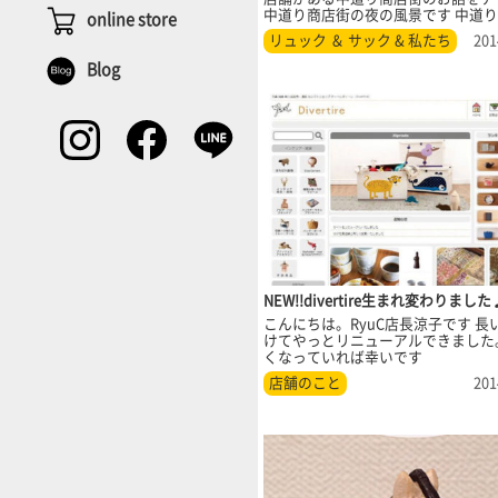
中道り商店街の夜の風景です 中道り...
online store
リュック ＆ サック & 私たち
201
Blog
NEW!!divertire生まれ変わりました
こんにちは。RyuC店長涼子です 長
けてやっとリニューアルできました
くなっていれば幸いです
店舗のこと
201