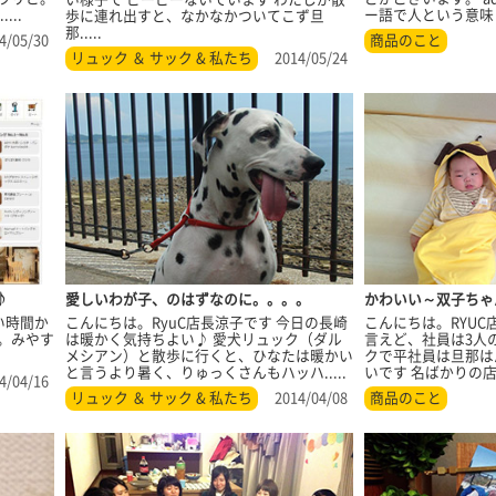
ー語で人という意味 す
..
歩に連れ出すと、なかなかついてこず旦
那.....
商品のこと
4/05/30
リュック ＆ サック & 私たち
2014/05/24
愛しいわが子、のはずなのに。。。。
かわいい～双子ちゃ
♪
こんにちは。RyuC店長涼子です 今日の長崎
こんにちは。RYUC
い時間か
は暖かく気持ちよい♪ 愛犬リュック（ダル
言えど、社員は3人
。みやす
メシアン）と散歩に行くと、ひなたは暖かい
クで平社員は旦那は
と言うより暑く、りゅっくさんもハッハ.....
いです 名ばかりの店長
4/04/16
リュック ＆ サック & 私たち
2014/04/08
商品のこと