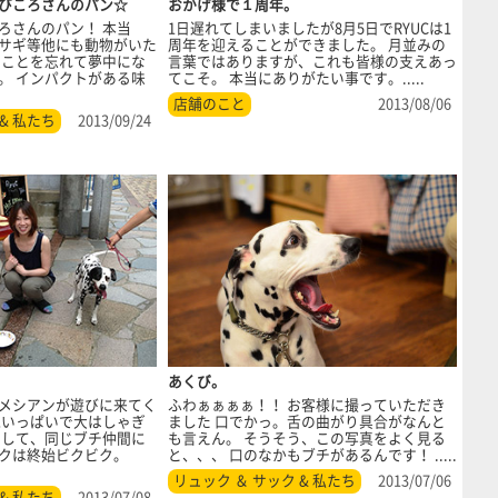
びころさんのパン☆
おかげ様で１周年。
ろさんのパン！ 本当
1日遅れてしまいましたが8月5日でRYUCは1
サギ等他にも動物がいた
周年を迎えることができました。 月並みの
ることを忘れて夢中にな
言葉ではありますが、これも皆様の支えあっ
。 インパクトがある味
てこそ。 本当にありがたい事です。.....
店舗のこと
2013/08/06
& 私たち
2013/09/24
あくび。
メシアンが遊びに来てく
ふわぁぁぁぁ！！ お客様に撮っていただき
気いっぱいで大はしゃぎ
ました 口でかっ。舌の曲がり具合がなんと
そして、同じブチ仲間に
も言えん。 そうそう、この写真をよく見る
クは終始ビクビク。
と、、、 口のなかもブチがあるんです！ .....
リュック ＆ サック & 私たち
2013/07/06
& 私たち
2013/07/08