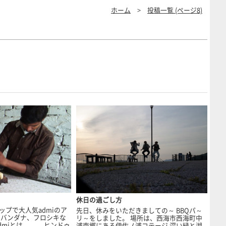
ホーム
>
投稿一覧 (ページ8)
休日の過ごし方
ップで大人気admiのア
先日、休みをいただきましての～ BBQパ～
、バンダナ、フロシキな
リ～をしました。 場所は、西海市西海町中
dmiとは、、、 ヒンドゥ
浦南郷にある伊佐ノ浦コテージ 深い緑と湖