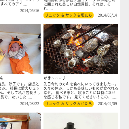
べてのアイ.....
に囲まれた美しい自然景観、それは、そ
れ.....
2014/05/16
リュック ＆ サック & 私たち
2014/05/14
ん
かき～～～♪
店長、涼子です。 店長と
先日今旬のカキを食べにいってきました～。
のみ。 社長は愛犬リュッ
久々の休み、しかも美味しいものが食べれる
ん、そして私が店長らし
幸せ。 食べる事と、寝ることには特に幸せ
で、たいした.....
を感じる私です。 見てください！この、.....
2014/03/22
リュック ＆ サック & 私たち
2014/02/09