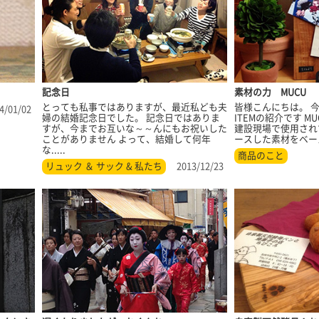
記念日
素材の力 MUCU
とっても私事ではありますが、最近私ども夫
皆様こんにちは。 
4/01/02
婦の結婚記念日でした。 記念日ではありま
ITEMの紹介です 
すが、今までお互いな～～んにもお祝いした
建設現場で使用され
ことがありません よって、結婚して何年
ースした素材をベースに
な.....
商品のこと
リュック ＆ サック & 私たち
2013/12/23