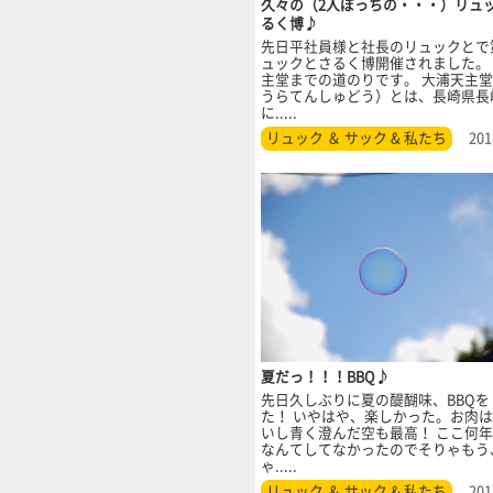
久々の（2人ぽっちの・・・）リュ
るく博♪
先日平社員様と社長のリュックとで第
ュックとさるく博開催されました。
主堂までの道のりです。 大浦天主
うらてんしゅどう）とは、長崎県長
に.....
リュック ＆ サック & 私たち
201
夏だっ！！！BBQ♪
先日久しぶりに夏の醍醐味、BBQを
た！ いやはや、楽しかった。お肉
いし青く澄んだ空も最高！ ここ何年
なんてしてなかったのでそりゃもう
ゃ.....
リュック ＆ サック & 私たち
201