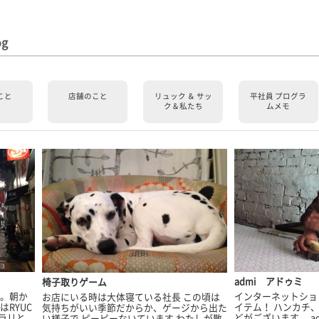
og
こと
店舗のこと
リュック ＆ サッ
平社員 プログラ
ク & 私たち
ムメモ
admi アドゥミ
椅子取りゲーム
インターネットショ
い。朝か
お店にいる時は大体寝ている社長 この頃は
イテム！ ハンカチ
RYUC
気持ちがいい季節だからか、ゲージから出た
どがございます。 a
ラリと。
い様子で ピーピーないています わたしが散